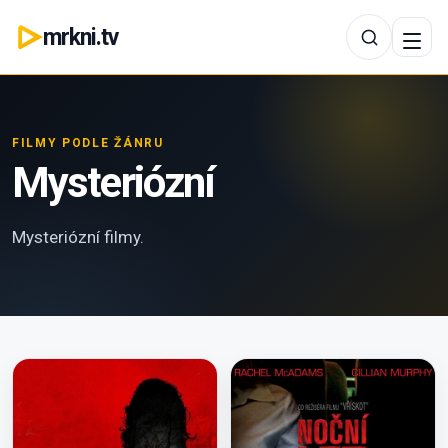
mrkni.tv
FILMY PODLE ŽÁNRU
Mysteriózní
Mysteriózní filmy.