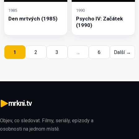
1985
1990
Den mrtvých (1985)
Psycho IV: Začátek
(1990)
1
2
3
…
6
Další →
mrkni.tv
Objev, co sledovat. Filmy, seriály, epizody a
osobnosti na jednom místě.