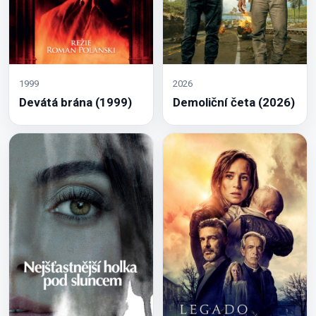
1999
2026
Devátá brána (1999)
Demoliční četa (2026)