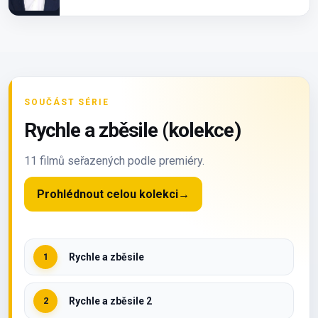
SOUČÁST SÉRIE
Rychle a zběsile (kolekce)
11 filmů seřazených podle premiéry.
Prohlédnout celou kolekci
→
1
Rychle a zběsile
2
Rychle a zběsile 2