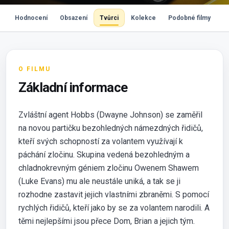
e
Hodnocení
Obsazení
Tvůrci
Kolekce
Podobné filmy
K
O FILMU
Základní informace
Zvláštní agent Hobbs (Dwayne Johnson) se zaměřil
na novou partičku bezohledných námezdných řidičů,
kteří svých schopností za volantem využívají k
páchání zločinu. Skupina vedená bezohledným a
chladnokrevným géniem zločinu Owenem Shawem
(Luke Evans) mu ale neustále uniká, a tak se ji
rozhodne zastavit jejich vlastními zbraněmi. S pomocí
rychlých řidičů, kteří jako by se za volantem narodili. A
těmi nejlepšími jsou přece Dom, Brian a jejich tým.