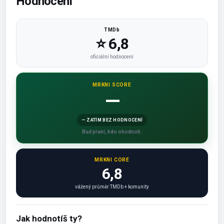
Hodnocení
TMDb
⭐ 6,8
oficiální hodnocení
MRKNI SCORE
—
— ZATÍM BEZ HODNOCENÍ
Buď první, kdo ohodnotí.
MRKNI CORE
6,8
vážený průměr TMDb + komunity
Jak hodnotíš ty?