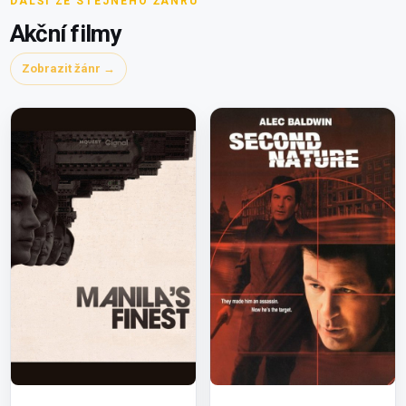
DALŠÍ ZE STEJNÉHO ŽÁNRU
Akční filmy
Zobrazit žánr →