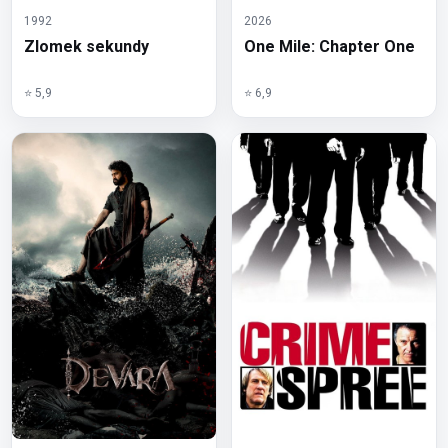
1992
2026
Zlomek sekundy
One Mile: Chapter One
⭐ 5,9
⭐ 6,9