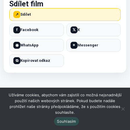
Sdílet film
↗
Sdílet
f
Facebook
𝕏
X
◉
WhatsApp
✦
Messenger
⧉
Kopírovat odkaz
Užíváme cookies, abychom vám zajistili co možná nejsnadnější
použití našich webových stránek. Pokud budete nadále
prohlížet naše stránky předpokládáme, že s použitím cookies
DALŠÍ INFORMACE
souhlasíte.
O filmu Rychle a zběsile 6
Souhlasím