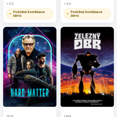
⭐ 6,5
⭐ 6,6
Podobná kombinace
Podobná kombinace
žánrů
žánrů
2026
1999