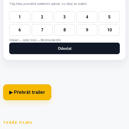
Tvůj hlas pomáhá ostatním vybrat, co stojí za vidění.
1
2
3
4
5
6
7
8
9
10
Odpad ← vyber číslo → Mistrovské dílo
Odeslat
▶ Přehrát trailer
TVÁŘE FILMU