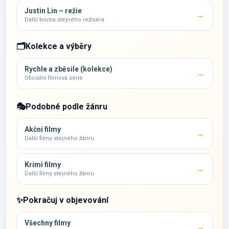
Justin Lin – režie
→
Další tvorba stejného režiséra
🗂️
Kolekce a výběry
Rychle a zběsile (kolekce)
→
Oficiální filmová série
🎭
Podobné podle žánru
Akční filmy
→
Další filmy stejného žánru
Krimi filmy
→
Další filmy stejného žánru
✨
Pokračuj v objevování
Všechny filmy
→