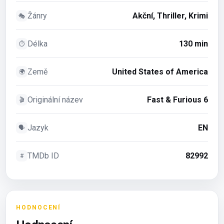
Žánry
Akční, Thriller, Krimi
🎭
Délka
130 min
⏱
Země
United States of America
🌍
Originální název
Fast & Furious 6
🎬
Jazyk
EN
🗣
TMDb ID
82992
#
HODNOCENÍ