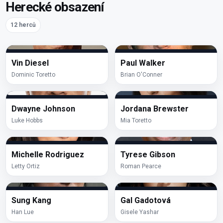
Herecké obsazení
12 herců
Vin Diesel
Paul Walker
Dominic Toretto
Brian O'Conner
Dwayne Johnson
Jordana Brewster
Luke Hobbs
Mia Toretto
Michelle Rodriguez
Tyrese Gibson
Letty Ortiz
Roman Pearce
Sung Kang
Gal Gadotová
Han Lue
Gisele Yashar