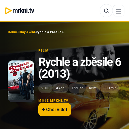
mrkni.tv
Domů
›
Filmy
›
Akční
›
Rychle a zběsile 6
FILM
Rychle a zběsile 6
(2013)
2013
Akční
Thriller
Krimi
130 min
MOJE MRKNI.TV
+ Chci vidět