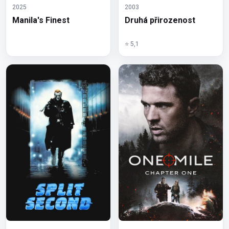
2025
2003
Manila's Finest
Druhá přirozenost
⭐ 5,1