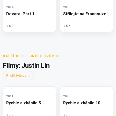
2024
2003
Devara: Part 1
Střílejte na Francouze!
⭐ 6,9
⭐ 5,6
DALŠÍ OD STEJNÉHO TVŮRCE
Filmy: Justin Lin
Profil tvůrce →
2011
2023
Rychle a zběsile 5
Rychle a zběsile 10
⭐ 7,2
⭐ 7,0