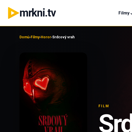
mrkni.tv
Filmy
Domů
›
Filmy
›
Horor
›
Srdcový vrah
FILM
Sr