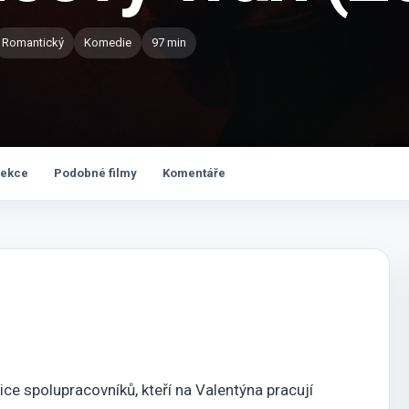
Romantický
Komedie
97 min
lekce
Podobné filmy
Komentáře
ice spolupracovníků, kteří na Valentýna pracují