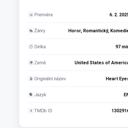
Premiéra
6. 2. 202
📅
Žánry
Horor, Romantický, Komedi
🎭
Délka
97 mi
⏱
Země
United States of Americ
🌍
Originální název
Heart Eye
🎬
Jazyk
E
🗣
TMDb ID
130291
#