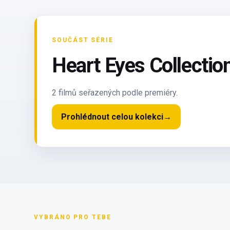
SOUČÁST SÉRIE
Heart Eyes Collectio
2 filmů seřazených podle premiéry.
Prohlédnout celou kolekci
→
VYBRÁNO PRO TEBE