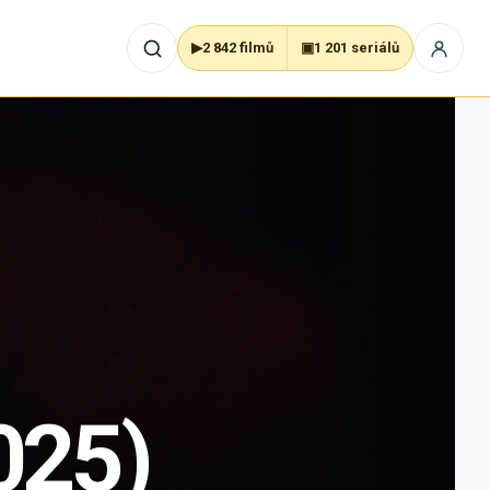
▶
2 842 filmů
▣
1 201 seriálů
025)