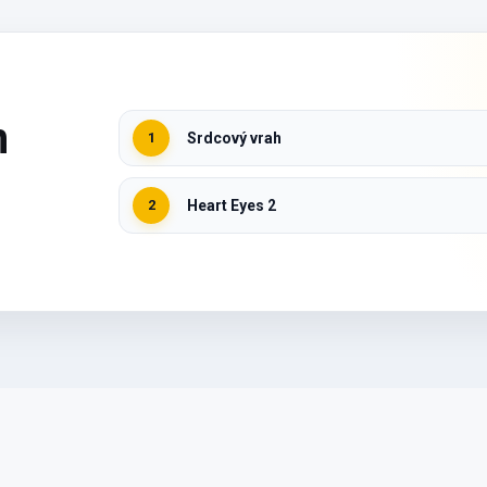
n
1
Srdcový vrah
2
Heart Eyes 2