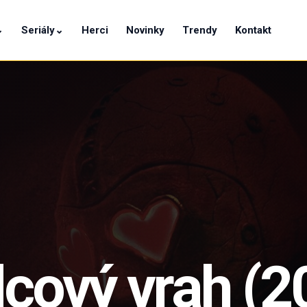
⌄
Seriály
⌄
Herci
Novinky
Trendy
Kontakt
dcový vrah
(2