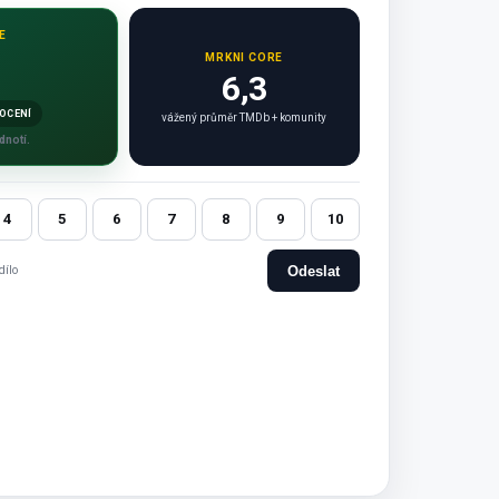
E
MRKNI CORE
6,3
OCENÍ
vážený průměr TMDb + komunity
dnotí.
4
5
6
7
8
9
10
Odeslat
dílo