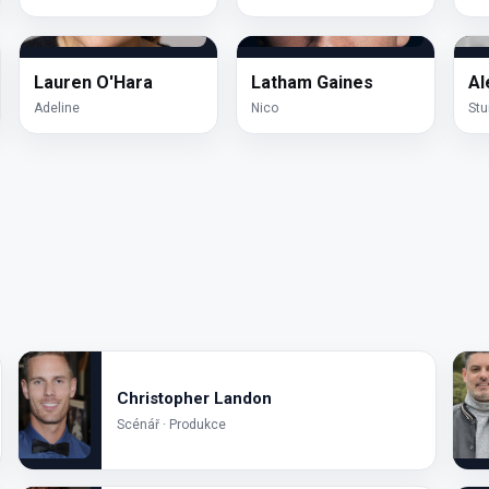
Lauren O'Hara
Latham Gaines
Al
Adeline
Nico
Stu
Christopher Landon
Scénář · Produkce