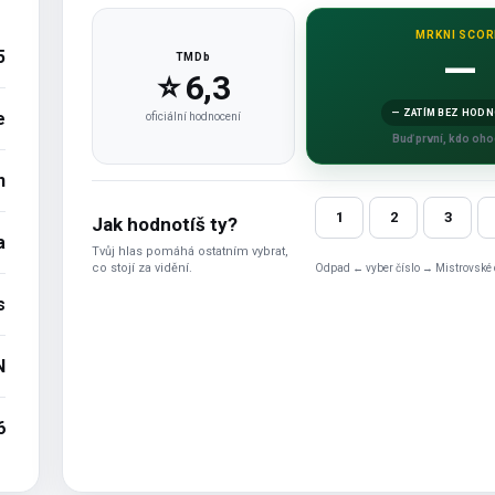
MRKNI SCOR
—
5
TMDb
⭐ 6,3
— ZATÍM BEZ HODN
e
oficiální hodnocení
Buď první, kdo oho
n
1
2
3
Jak hodnotíš ty?
a
Tvůj hlas pomáhá ostatním vybrat,
co stojí za vidění.
Odpad ← vyber číslo → Mistrovské 
s
N
6