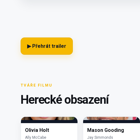
▶ Přehrát trailer
TVÁŘE FILMU
Herecké obsazení
Olivia Holt
Mason Gooding
Ally McCabe
Jay Simmonds