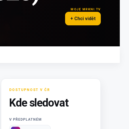
MOJE MRKNI.TV
+ Chci vidět
DOSTUPNOST V ČR
Kde sledovat
V PŘEDPLATNÉM