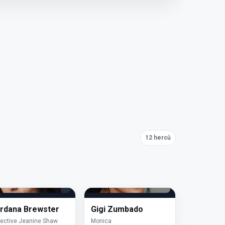
12 herců
rdana Brewster
Gigi Zumbado
ective Jeanine Shaw
Monica