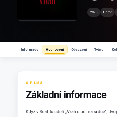
2025
Horor
Informace
Hodnocení
Obsazení
Tvůrci
Ko
O FILMU
Základní informace
Když v Seattlu udeří „Vrah s očima srdce“, dvoj