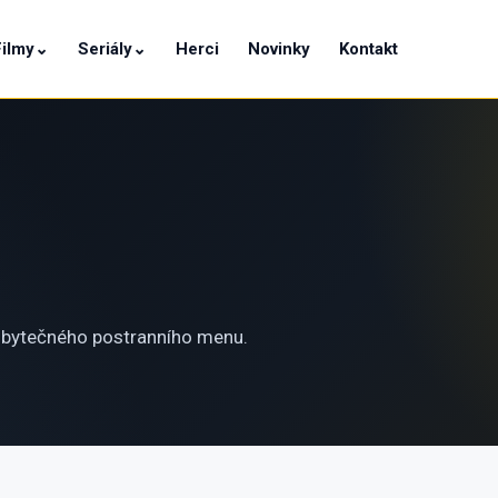
Filmy
⌄
Seriály
⌄
Herci
Novinky
Kontakt
 zbytečného postranního menu.