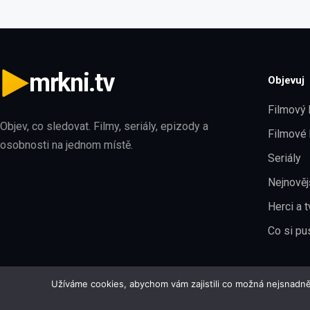
mrkni.tv
Objevuj
Filmový 
Objev, co sledovat. Filmy, seriály, epizody a
Filmové 
osobnosti na jednom místě.
Seriály
Nejnověj
Herci a t
Co si pu
Užíváme cookies, abychom vám zajistili co možná nejsnadně
© 2026 Mrkni.tv · Verze 1.0