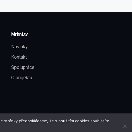
Mrkni.tv
Novinky
Kontakt
Spolupráce
O projektu
e stránky předpokládáme, že s použitím cookies souhlasíte.
Filmový a seriálový portál · Objev, co sledovat