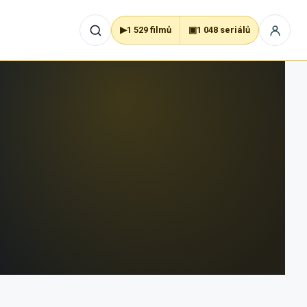
▶
1 529 filmů
▣
1 048 seriálů